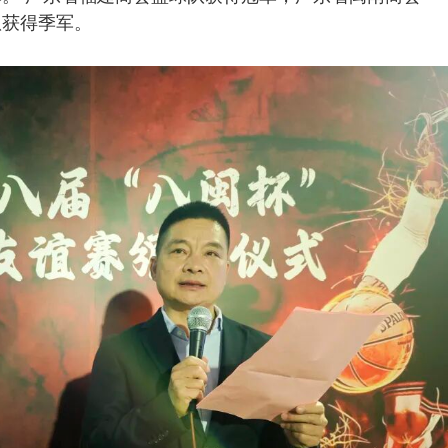
队获得季军。
受邀参加驻港部队庆祝建军99周年活动
4
广州闽籍商会党组织举办党课专
进行商务考察，执行会长苏其远参加
5
热烈祝贺会长许明金先生当选为
彻《社会团体分支机构、代表机构管理办法》
6
凝心聚力二十载，砥砺奋进谱新篇——广东省福建宁德商会隆重