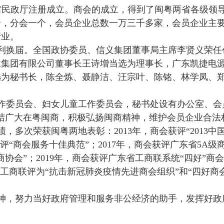
东省民政厅注册成立。商会的成立，得到了闽粤两省各级领
个，分会一个，会员企业总数一万三千多家，会员企业主
行业。
商会顺利换届。全国政协委员、信义集团董事局主席李贤义荣
业集团有限公司董事长王诗增当选为理事长，广东凯捷电
选为秘书长，陈全炼、聂静洁、汪宗叶、陈铭、林学凤、
作委员会、妇女儿童工作委员会，秘书处设有办公室、会
结广大在粤闽商，积极弘扬闽商精神，维护会员企业合法
多次荣获闽粤两地表彰：2013年，商会获评“2013中国
获评“商会服务十佳典范”；2017年，商会获评广东省5A
响力商协会”；2019年，商会获评广东省工商联系统“四好
全国工商联评为“抗击新冠肺炎疫情先进商会组织”和“四好
神，努力当好政府管理和服务非公经济的助手，发挥好政