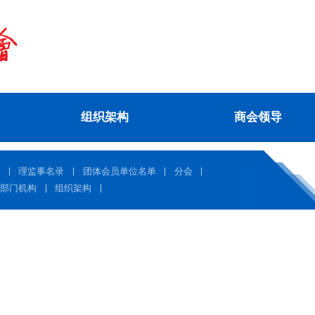
组织架构
商会领导
程
理监事名录
团体会员单位名单
分会
处部门机构
组织架构
就职典礼，苏进展就任首任会长
4
商会青委会组织走访委员苏贵宁并参观
广东省福建商会党支部开展“七一”主题活动
5
常务副会长颜龙坤
香缤国际捐资千万助力教育事业
6
秘书长朱东炫参加福建省政协十