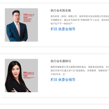
执行会长陈全炼
稻兴科技（深圳）有限公司、深圳市稻兴实业有限公司凭借业务
中脱颖而出，被认定为深圳市“专精特新”中小企业。稻兴
电子生产于一体的全产···
栏目:执委会领导
执行会长聂静洁
热门资讯：
橡果美健集团主营大健康功能性食品、保健食品的研发、生产、
新区斥资10亿建立首个以“旅游观光、科普教育、智能科技”
1
福建省工商联召开十二届六次常委会议，会长许明金执行会长陈全炼出席
4
计划5年后，总···
栏目:执委会领导
2
创会会长李贤义旗下信义集团捐款1000万港元，支援香港大埔宏福苑居民
5
3
广东省福建商会组织会员企业赴罗定市进行商务考察
6