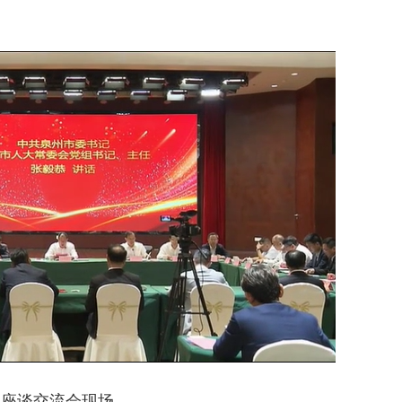
美食文化节在广州开幕
4
轮值会长郑炘茹带队走访团体会
5
广东省福建商会党支部和广东省福建三明商会党
访企业，共话合作发展新篇
6
秘书长朱东炫带队赴云浮对接百千万工
座谈交流会现场