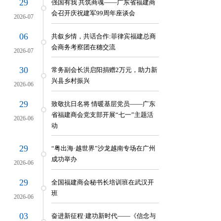
29
强国有我 共筑商魂——广东省福建商
会召开庆祝建军99周年座谈会
2026-07
06
共叙乡情，共话合作:菲律宾福建总商
会商务考察团在穗交流
2026-07
30
常务副会长洪启阳捐赠2万元，助力新
员单位和副会长企业
兴县乡村振兴
支部召开2024年度组织生活会
2026-06
程并走访云浮市福建商会
29
致敬抗日名将 情暖基层党员——广东
省福建商会党支部开展“七一”主题活
2026-06
动
29
“粤出海·越世界”沙龙越南专场在广州
成功举办
2026-06
29
全国福建商会秘书长培训班在武汉开
班
2026-06
03
奋进新征程·建功新时代——《信念与