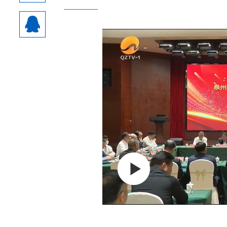
热门资讯：
1
“千年粤闽 味融非遗”
2
副会长陈茂尊
3
执行会长徐丽萍带队走